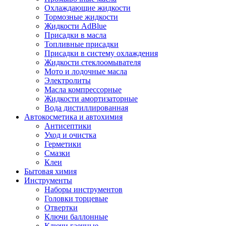
Охлаждающие жидкости
Тормозные жидкости
Жидкости AdBlue
Присадки в масла
Топливные присадки
Присадки в систему охлаждения
Жидкости стеклоомывателя
Мото и лодочные масла
Электролиты
Масла компрессорные
Жидкости амортизаторные
Вода дистиллированная
Автокосметика и автохимия
Антисептики
Уход и очистка
Герметики
Смазки
Клеи
Бытовая химия
Инструменты
Наборы инструментов
Головки торцевые
Отвертки
Ключи баллонные
Ключи гаечные