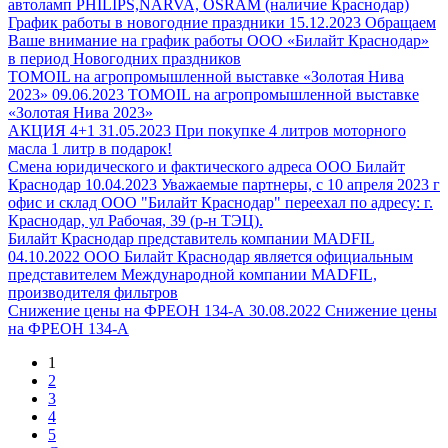
автоламп PHILIPS,NARVA, OSRAM (наличие Краснодар)
График работы в новогодние праздники
15.12.2023
Обращаем
Ваше внимание на график работы ООО «Билайт Краснодар»
в период Новогодних праздников
TOMOIL на агропромышленной выставке «Золотая Нива
2023»
09.06.2023
TOMOIL на агропромышленной выставке
«Золотая Нива 2023»
АКЦИЯ 4+1
31.05.2023
При покупке 4 литров моторного
масла 1 литр в подарок!
Смена юридического и фактического адреса ООО Билайт
Краснодар
10.04.2023
Уважаемые партнеры, с 10 апреля 2023 г
офис и склад ООО "Билайт Краснодар" переехал по адресу: г.
Краснодар, ул Рабочая, 39 (р-н ТЭЦ).
Билайт Краснодар представитель компании MADFIL
04.10.2022
ООО Билайт Краснодар является официальным
представителем Международной компании MADFIL,
производителя фильтров
Снижение цены на ФРЕОН 134-А
30.08.2022
Снижение цены
на ФРЕОН 134-А
1
2
3
4
5