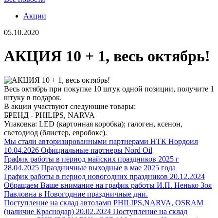
Акции
05.10.2020
АКЦИЯ 10 + 1, весь октябрь!
Весь октябрь при покупке 10 штук одной позиции, получите 1
штуку в подарок.
В акции участвуют следующие товары:
БРЕНД - PHILIPS, NARVA
Упаковка: LED (картонная коробка); галоген, ксенон,
светодиод (блистер, евробокс).
Мы стали авторизированными партнерами НТК Нордоил
10.04.2026
Официальные партнеры Nord Oil
График работы в период майских праздников 2025 г
28.04.2025
Праздничные выходные в маe 2025 года
График работы в период новогодних праздников
20.12.2024
Обращаем Ваше внимание на график работы И.П. Ненько Зоя
Павловна в Новогодние праздничные дни.
Поступление на склад автоламп PHILIPS,NARVA, OSRAM
(наличие Краснодар)
20.02.2024
Поступление на склад