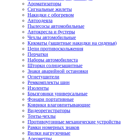
Ароматизаторы
Сигнальные жилеты
Накидки с обогревом
Автоодеяла
Пылесосы автомобильные
Автокресла и бустеры
Чехлы автомобильные
Кикматы (защитные накидки на сиденья)
Цепи противоскольжения
Перчатки
Наборы автомобилиста
Шторки солнцезащитные
Знаки аварийной остановки
Огнетушители
Ремкомплекты шин
Изоленты
Брызговики универсальные
Фонари портативные
Коврики влаговпитывающие
Видеорегистраторы
Тенты-чехлы
Противоугонные механические устройства
Рамки номерных знаков
Вилки нагрузочные
Ареометры